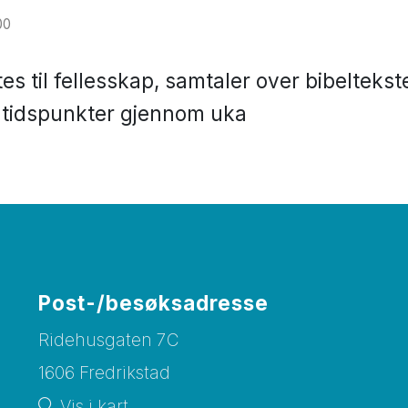
00
 til fellesskap, samtaler over bibeltekste
e tidspunkter gjennom uka
Post-/besøksadresse
Ridehusgaten 7C
1606 Fredrikstad
Vis i kart