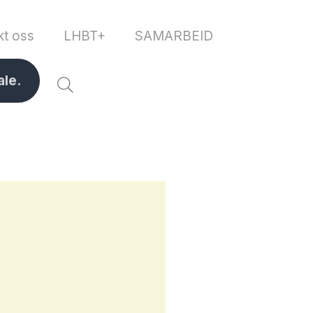
kt oss
LHBT+
SAMARBEID
ale.