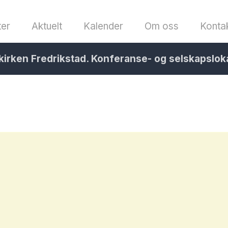
ter
Aktuelt
Kalender
Om oss
Konta
kirken Fredrikstad. Konferanse- og selskapslok