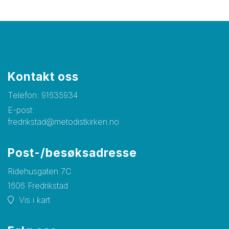
Kontakt oss
Telefon:
91635934
E-post:
fredrikstad@metodistkirken.no
Post-/besøksadresse
Ridehusgaten 7C
1606 Fredrikstad
Vis i kart