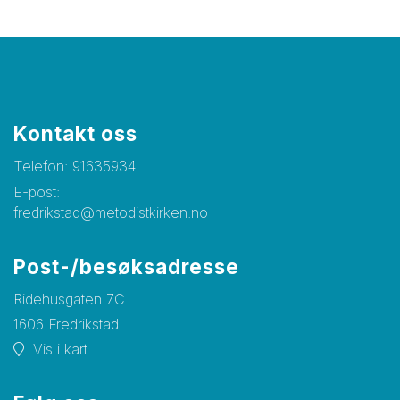
Kontakt oss
Telefon:
91635934
E-post:
fredrikstad@metodistkirken.no
Post-/besøksadresse
Ridehusgaten 7C
1606 Fredrikstad
Vis i kart