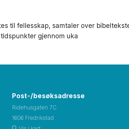
 til fellesskap, samtaler over bibeltekste
e tidspunkter gjennom uka
Post-/besøksadresse
Ridehusgaten 7C
1606 Fredrikstad
Vis i kart