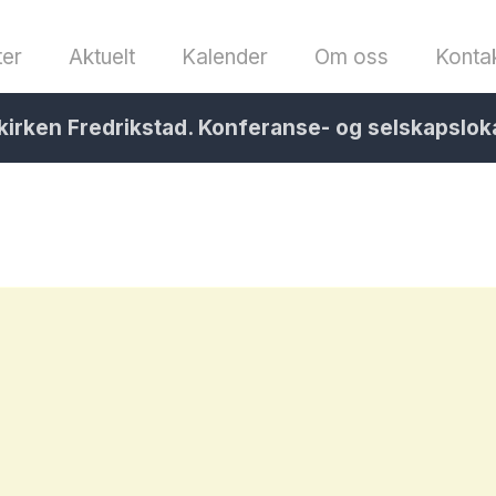
ter
Aktuelt
Kalender
Om oss
Konta
kirken Fredrikstad. Konferanse- og selskapslok