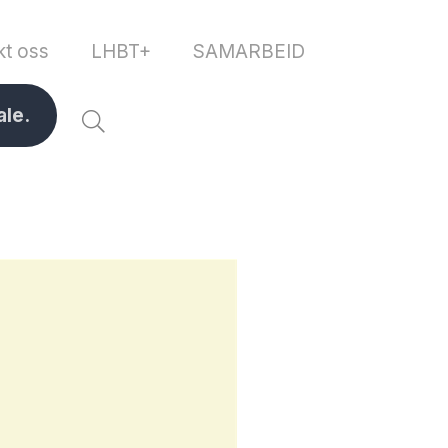
kt oss
LHBT+
SAMARBEID
ale.