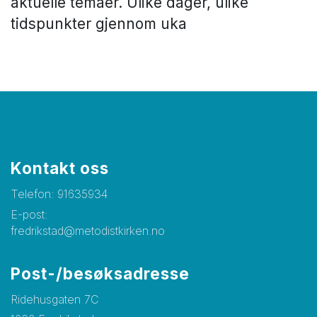
aktuelle temaer. Ulike dager, ulike
tidspunkter gjennom uka
Kontakt oss
Telefon:
91635934
E-post:
fredrikstad@metodistkirken.no
Post-/besøksadresse
Ridehusgaten 7C