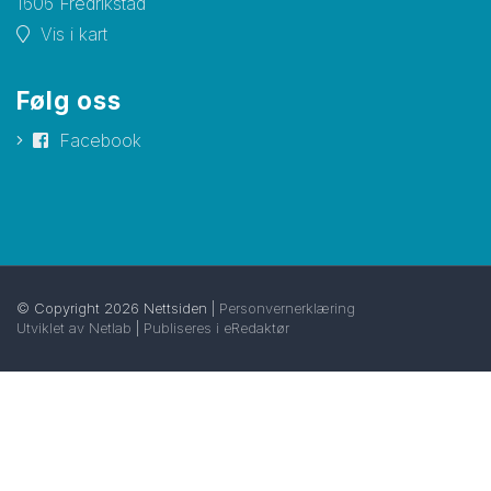
1606 Fredrikstad
Vis i kart
Følg oss
Facebook
© Copyright 2026 Nettsiden |
Personvernerklæring
Utviklet av Netlab
|
Publiseres i eRedaktør