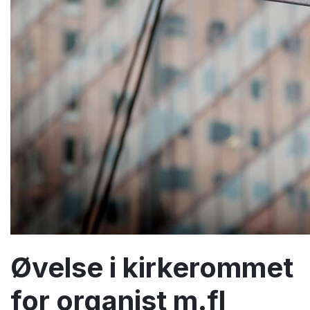
Øvelse i kirkerommet
for organist m.fl