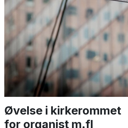
Øvelse i kirkerommet
for organist m.fl