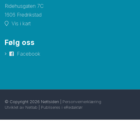
Ridehusgaten 7C
1606 Fredrikstad
Vis i kart
Følg oss
Facebook
© Copyright 2026 Nettsiden |
Personvernerklæring
Utviklet av Netlab
|
Publiseres i eRedaktør